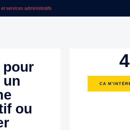
4
 pour
 un
CA M'INTÉR
me
if ou
er