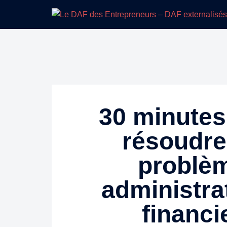
30 minutes
résoudre
problè
administrat
financi