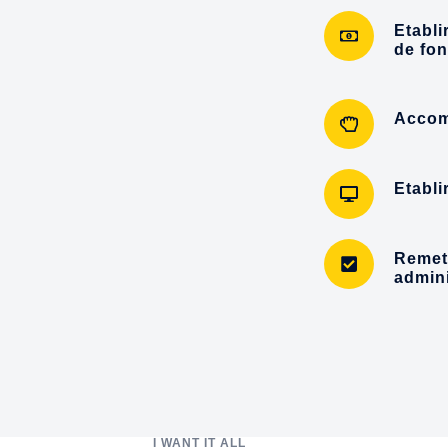
Etabli
de fo
Accom
Etabli
Remett
admin
I WANT IT ALL