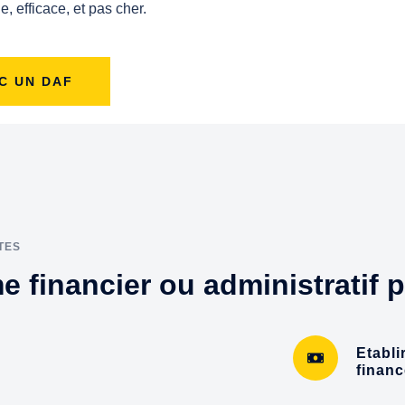
e, efficace, et pas cher.
C UN DAF
TES
 financier ou administratif 
Etabli
finan