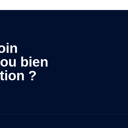
oin
 ou bien
tion ?